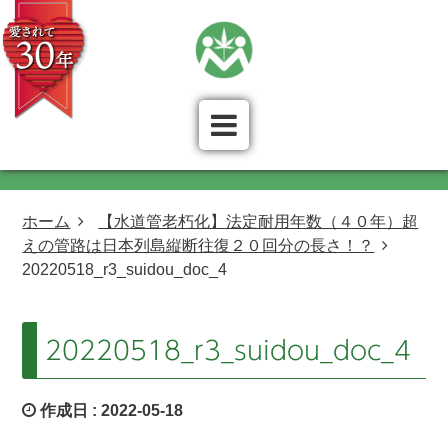
ホーム
【水道管老朽化】法定耐用年数（４０年）超
えの管路は日本列島縦断往復２０回分の長さ！？
20220518_r3_suidou_doc_4
20220518_r3_suidou_doc_4
作成日 :
2022-05-18