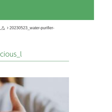
ころ
20230523_water-purifier-
cious_l