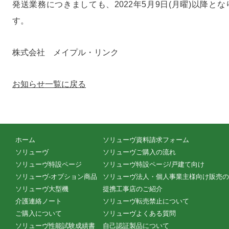
発送業務につきましても、2022年5月9日(月曜)以降
す。
株式会社 メイプル・リンク
お知らせ一覧に戻る
ホーム
ソリューヴ資料請求フォーム
ソリューヴ
ソリューヴご購入の流れ
ソリューヴ特設ページ
ソリューヴ特設ページ/戸建て向け
ソリューヴ-オプション商品
ソリューヴ法人・個人事業主様向け販売の
ソリューヴ大型機
提携工事店のご紹介
介護連絡ノート
ソリューヴ転売禁止について
ご購入について
ソリューヴよくある質問
ソリューヴ性能試験成績書
自己認証製品について