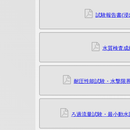
試験報告書(浸
水質検査成
耐圧性能試験・水撃限
ろ過流量試験・最小動水