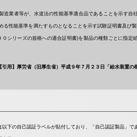
製造業者等が、水道法の性能基準適合品であることを示す自
める性能基準を満たすものとなることを示す試験証明書及び製
０００シリーズの規格への適合証明書)を製品の種類ごとに指定
【引用】厚労省（旧厚生省）平成９年７月２３日「給水装置の
は以下の自己認証ラベルが貼付しており、「自己認証製品」で