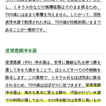
し、ミネラル分などの無機塩類はそのまま残るため、
TDS値にはあまり影響を与えません。したがって、活性
炭浄水器で処理された水は、TDS値が比較的高いままで
あることが一般的です。
逆浸透膜浄水器
逆浸透膜（RO）浄水器は、非常に微細な孔を持つ膜を
通して水をろ過することで、ほとんどすべての不純物を
除去します。この過程で、ミネラル分もほぼ完全に除去
されるため、TDS値はほぼゼロに近づきます。
逆浸透膜
浄水器は、海水を真水に変える際や、汚染がひどい水源
での利用が適しており、その浄水能力は非常に高いもの