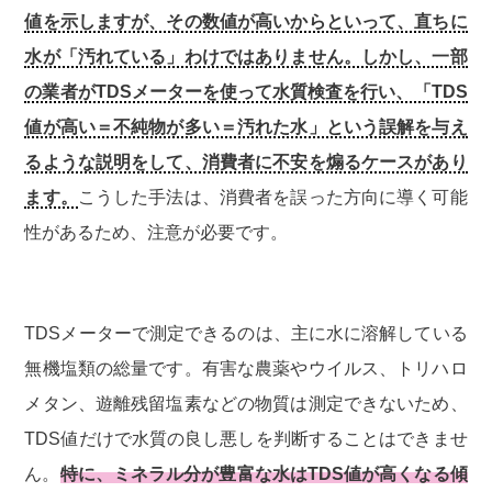
値を示しますが、その数値が高いからといって、直ちに
水が「汚れている」わけではありません。しかし、一部
の業者がTDSメーターを使って水質検査を行い、「TDS
値が高い＝不純物が多い＝汚れた水」という誤解を与え
るような説明をして、消費者に不安を煽るケースがあり
ます。
こうした手法は、消費者を誤った方向に導く可能
性があるため、注意が必要です。
TDSメーターで測定できるのは、主に水に溶解している
無機塩類の総量です。有害な農薬やウイルス、トリハロ
メタン、遊離残留塩素などの物質は測定できないため、
TDS値だけで水質の良し悪しを判断することはできませ
ん。
特に、ミネラル分が豊富な水はTDS値が高くなる傾