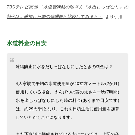
TBSテレビ高知 「水道管凍結の防ぎ方『水出しっぱなし』の
料金は…破損した際の修理費と比較してみると」
より引用
水道料金の目安
凍結防止に水をだしっぱなしにしたときの料金は？
4人家族で平均の水道使用量が40立方メートル(2か月)
使用している場合、えんぴつの芯の太さを一晩(7時間)
水を出しっぱなしにした時の料金(あくまで目安です)
は、約29円/日となり、これを日頃生活に使用量を加算
していただくことになります。
また下水道に接続されている方については、上記の条